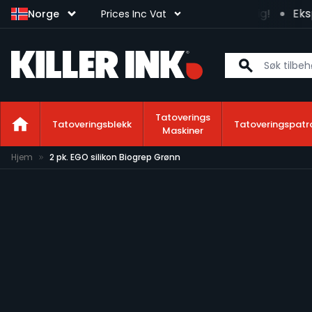
Ekspresslevering neste arbeidsdag tilgjengelig!
Eksp
Norge
Prices Inc Vat
Tatoverings
Tatoveringsblekk
Tatoveringspatr
Maskiner
Hopp til innhold
Hjem
2 pk. EGO silikon Biogrep Grønn