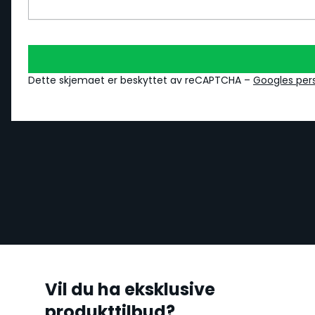
Dette skjemaet er beskyttet av reCAPTCHA –
Googles per
Vil du ha eksklusive
produkttilbud?