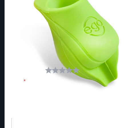
Write Your Own Review
Du omtaler:
2 pk. EGO silikon Biogrep Grønn
Din vurdering::
Navn
Review