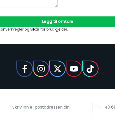
Legg til omtale
sonvernregler
og
vilkår for bruk
gjelder.
E-mailadress
Telefonnummer