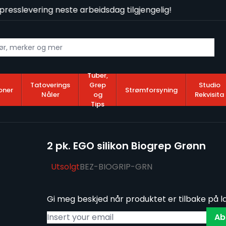
resslevering neste arbeidsdag tilgjengelig!
Tuber,
Tatoverings
Grep
Studio
oner
Strømforsyning
Nåler
og
Rekvisita
Tips
2 pk. EGO silikon Biogrep Grønn
Utsolgt
BEZ-BIOGRIP-GRN
Gi meg beskjed når produktet er tilbake på l
Ab