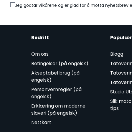
Jeg godtar vilkårene og er glad for å motta nyhetsbrev 
Bedrift
Populær
Om oss
Blogg
Betingelser (på engelsk)
Tatoveri
Akseptabel brug (på
Tatoveri
engelsk)
Tatoveri
Personvernregler (på
Studio Ut
engelsk)
Slik mat
Erklæring om moderne
tips
slaveri (på engelsk)
Nettkart