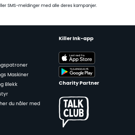
eller SMS-meldinger med alle deres kampanjer.
Killer Ink-app
ngspatroner
ngs Maskiner
Charity Partner
ng Blekk
styr
cher du nåler med