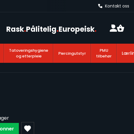
Kontakt oss
Rask
.
Pålitelig
.
Europeisk
.
Tatoveringshygiene
PMU
Lærli
Piercingutstyr
og etterpleie
tilbehør
ager
onner