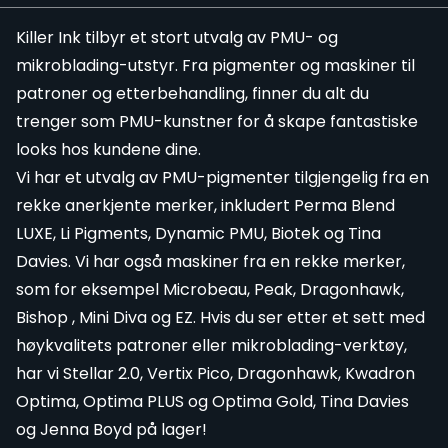
Killer Ink tilbyr et stort utvalg av PMU- og
mikroblading-utstyr
. Fra
pigmenter
og
maskiner
til
patroner
og
etterbehandling
, finner du alt du
trenger som PMU-kunstner for å skape fantastiske
looks hos kundene dine.
Vi har et utvalg av PMU-pigmenter tilgjengelig fra en
rekke anerkjente merker, inkludert
Perma Blend
LUXE
,
Li Pigments
,
Dynamic PMU
,
Biotek
og
Tina
Davies
. Vi har også maskiner fra en rekke merker,
som for eksempel
Microbeau
,
Peak
,
Dragonhawk
,
Bishop
,
Mini Diva
og
EZ
. Hvis du ser etter et sett med
høykvalitets patroner eller mikroblading-verktøy,
har vi
Stellar 2.0
,
Vertix Pico
,
Dragonhawk
,
Kwadron
Optima
,
Optima PLUS
og
Optima Gold
,
Tina Davies
og
Jenna Boyd
på lager!