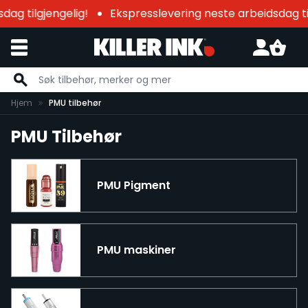
ag tilgjengelig!
Ekspresslevering neste arbeidsdag til
Hopp til innhold
Hjem
PMU tilbehør
PMU Tilbehør
PMU Pigment
PMU maskiner