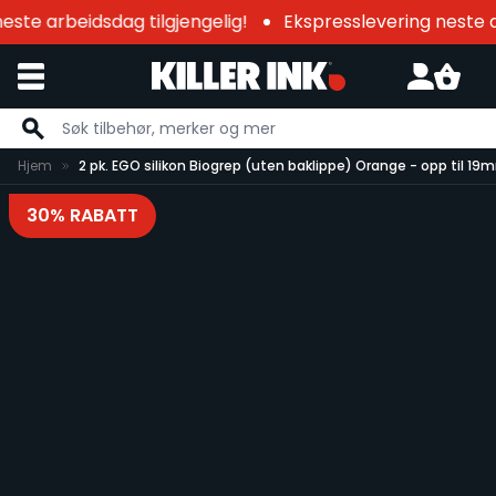
ste arbeidsdag tilgjengelig!
Ekspresslevering neste ar
Hopp til innhold
Hjem
2 pk. EGO silikon Biogrep (uten baklippe) Orange - opp til 1
30% RABATT