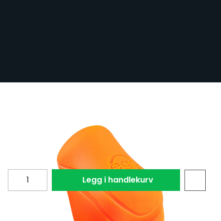
2 pk. EGO silikon Biogrep (uten baklippe)
Orange - opp til 19mm Tubes
På lager
BEZ-BIOGRIPNOLIP-ORN
NOK 177,00
NOK 123,90
Antall
Legg i handlekurv
Silicone Biogrip in Orange by Bez of Triplesix Studios