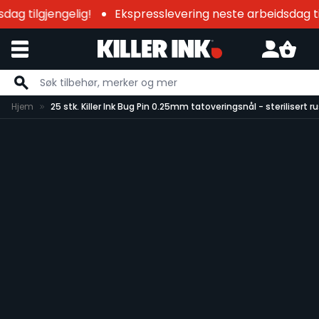
ag tilgjengelig!
Ekspresslevering neste arbeidsdag til
Hopp til innhold
Hjem
25 stk. Killer Ink Bug Pin 0.25mm tatoveringsnål - sterilisert r