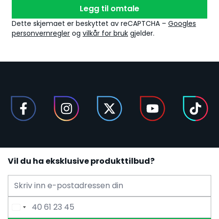
Legg til omtale
Dette skjemaet er beskyttet av reCAPTCHA –
Googles
personvernregler
og
vilkår for bruk
gjelder.
Vil du ha eksklusive produkttilbud?
E-mailadress
Telefonnummer