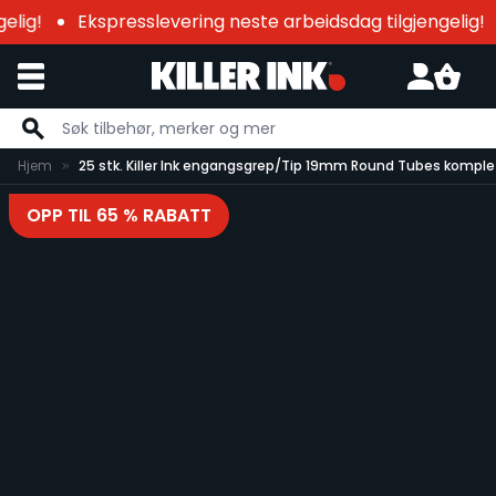
elig!
Ekspresslevering neste arbeidsdag tilgjengelig!
Hopp til innhold
Hjem
25 stk. Killer Ink engangsgrep/Tip 19mm Round Tubes kompl
OPP TIL 65 % RABATT