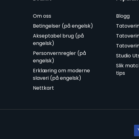
Om oss
Blogg
Betingelser (på engelsk)
Tatoveri
Akseptabel brug (på
Tatoveri
engelsk)
Tatoveri
Personvernregler (på
Studio Ut
engelsk)
Slik mat
Erklæring om moderne
tips
slaveri (på engelsk)
Nettkart