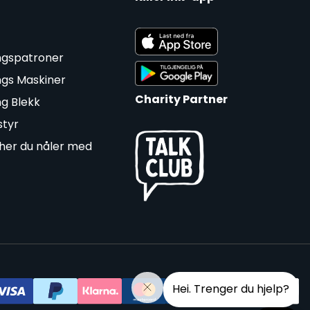
ngspatroner
ngs Maskiner
Charity Partner
ng Blekk
styr
cher du nåler med
Hei. Trenger du hjelp?