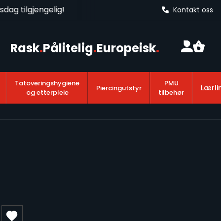
ag tilgjengelig!
Kontakt oss
Rask
.
Pålitelig
.
Europeisk
.
Tatoveringshygiene
PMU
Lærli
Piercingutstyr
og etterpleie
tilbehør