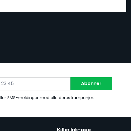
Abonner
eller SMS-meldinger med alle deres kampanjer.
Killer Ink-app