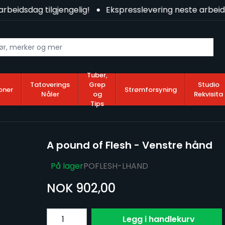
beidsdag tilgjengelig!
Ekspresslevering neste arbeidsd
Tuber,
Tatoverings
Grep
Studio
oner
Strømforsyning
Nåler
og
Rekvisita
Tips
A pound of Flesh - Venstre hånd
På lager
POFLESH-LHAND
NOK 902,00
Antall
Legg i handlekurv