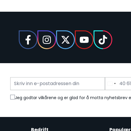
E-mailadress
Telefonnummer
Jeg godtar vilkårene og er glad for å motta nyhetsbrev 
Bedrift
Populær