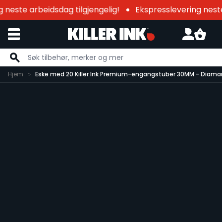
 neste arbeidsdag tilgjengelig!
Ekspresslevering neste 
Hopp til innhold
Hjem
Eske med 20 Killer Ink Premium-engangstuber 30MM - Diama