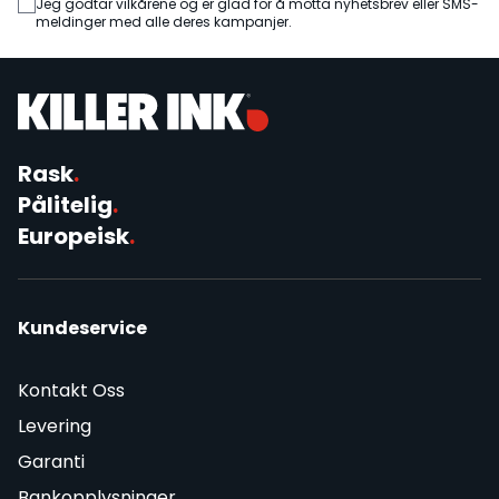
Jeg godtar vilkårene og er glad for å motta nyhetsbrev eller SMS-
meldinger med alle deres kampanjer.
Rask
.
Pålitelig
.
Europeisk
.
Kundeservice
Kontakt Oss
Levering
Garanti
Bankopplysninger