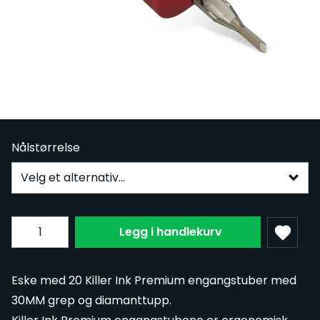
Eske med 20 Killer Ink Premium-
engangstuber 30MM - Diamant
På lager
20-30MMKIP-D
Fra:
NOK 263,00
Nålstørrelse
Subscribe to back in stock notification configurable fo
Antall
Legg i handlekurv
Eske med 20 Killer Ink Premium engangstuber med
30MM grep og diamanttupp.